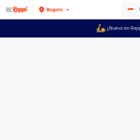
Bogotá
¿Nuevo en Rap