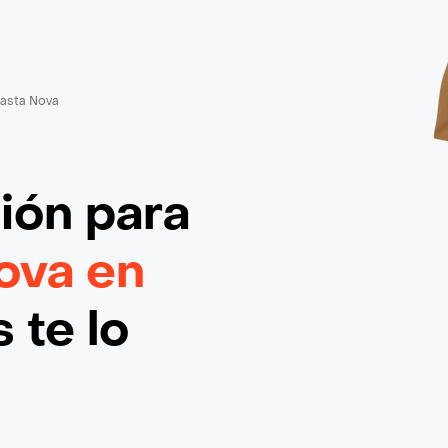
asta Nova
ción
para
ova en
 te lo