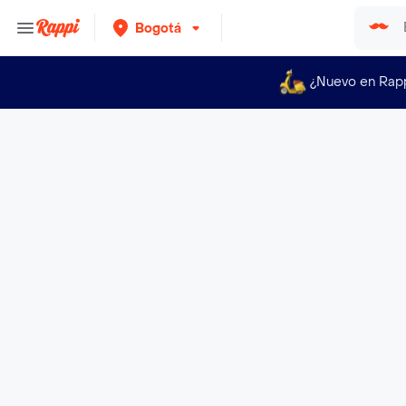
Bogotá
¿Nuevo en Rap