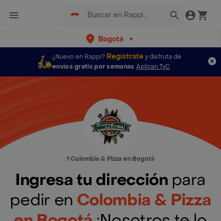
Bogotá
Regístrate
¿Nuevo en Rappi?
y disfruta de
envíos gratis por semanas
Aplican TyC
1 Colombia & Pizza en Bogotá
Ingresa tu dirección
para
pedir en
Colombia & Pizza
en Bogotá
¡Nosotros te lo