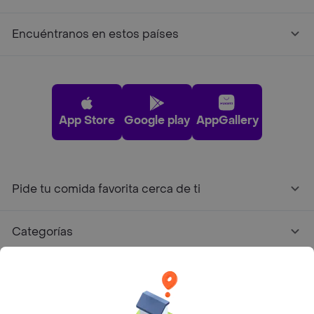
Encuéntranos en estos países
App Store
Google play
AppGallery
Pide tu comida favorita cerca de ti
Categorías
Únete a Rappi