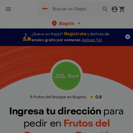
Bogotá
Regístrate
¿Nuevo en Rappi?
y disfruta de
envíos gratis por semanas
Aplican TyC
0.8
5 Frutos del Bosque en Bogotá
Ingresa tu dirección
para
pedir en
Frutos del