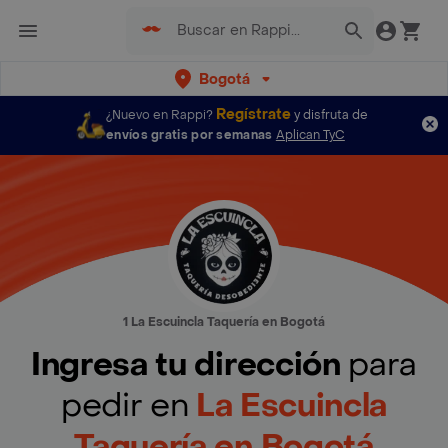
Bogotá
Regístrate
¿Nuevo en Rappi?
y disfruta de
envíos gratis por semanas
Aplican TyC
1 La Escuincla Taquería en Bogotá
Ingresa tu dirección
para
pedir en
La Escuincla
Taquería en Bogotá