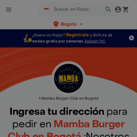
Bogotá
Regístrate
¿Nuevo en Rappi?
y disfruta de
envíos gratis por semanas
Aplican TyC
1 Mamba Burger Club en Bogotá
Ingresa tu dirección
para
pedir en
Mamba Burger
Club en Bogotá
¡Nosotros