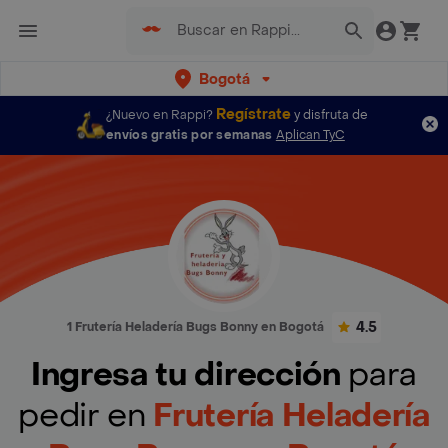
Bogotá
Regístrate
¿Nuevo en Rappi?
y disfruta de
envíos gratis por semanas
Aplican TyC
4.5
1 Frutería Heladería Bugs Bonny en Bogotá
Ingresa tu dirección
para
pedir en
Frutería Heladería