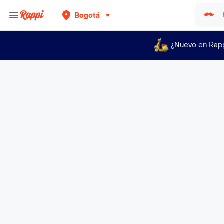
Bogotá
¿Nuevo en Rap