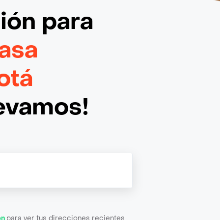
ción
para
asa
otá
levamos!
ón
para ver tus direcciones recientes