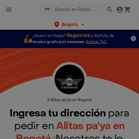
Bogotá
Regístrate
¿Nuevo en Rappi?
y disfruta de
envíos gratis por semanas
Aplican TyC
2 Alitas pa'ya en Bogotá
Ingresa tu dirección
para
pedir en
Alitas pa'ya en
Bogotá
¡Nosotros te lo