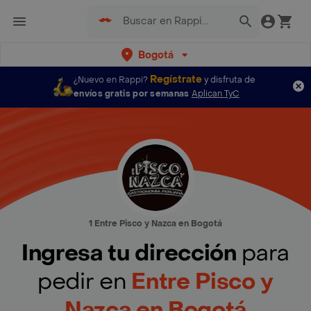
Bogotá
Regístrate
¿Nuevo en Rappi?
y disfruta de
envíos gratis por semanas
Aplican TyC
1 Entre Pisco y Nazca en Bogotá
Ingresa tu dirección
para
pedir en
Entre Pisco y
Nazca en Bogotá