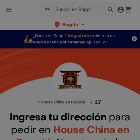
Bogotá
Regístrate
¿Nuevo en Rappi?
y disfruta de
envíos gratis por semanas
Aplican TyC
2.7
1 House China en Bogotá
Ingresa tu dirección
para
pedir en
House China en