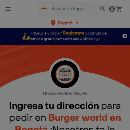
Bogotá
Regístrate
¿Nuevo en Rappi?
y disfruta de
envíos gratis por semanas
Aplican TyC
1 Burger world en Bogotá
Ingresa tu dirección
para
pedir en
Burger world en
Bogotá
¡Nosotros te lo