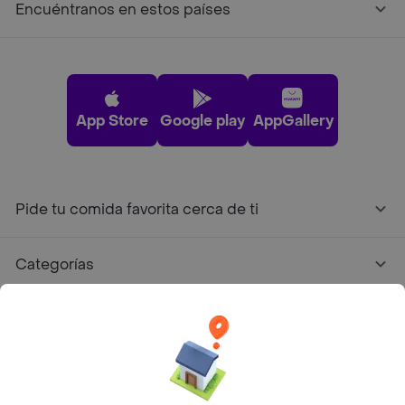
Encuéntranos en estos países
App Store
Google play
AppGallery
Pide tu comida favorita cerca de ti
Categorías
Únete a Rappi
Sobre Rappi