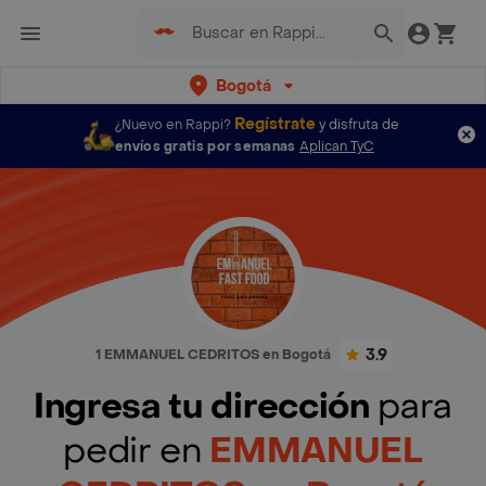
Bogotá
Regístrate
¿Nuevo en Rappi?
y disfruta de
envíos gratis por semanas
Aplican TyC
3.9
1 EMMANUEL CEDRITOS en Bogotá
Ingresa tu dirección
para
pedir en
EMMANUEL