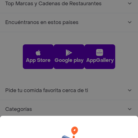
Top Marcas y Cadenas de Restaurantes
Encuéntranos en estos países
App Store
Google play
AppGallery
Pide tu comida favorita cerca de ti
Categorías
Únete a Rappi