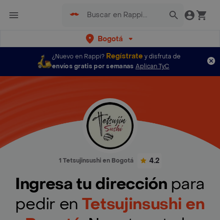
Bogotá
Regístrate
¿Nuevo en Rappi?
y disfruta de
envíos gratis por semanas
Aplican TyC
4.2
1 Tetsujinsushi en Bogotá
Ingresa tu dirección
para
pedir en
Tetsujinsushi en