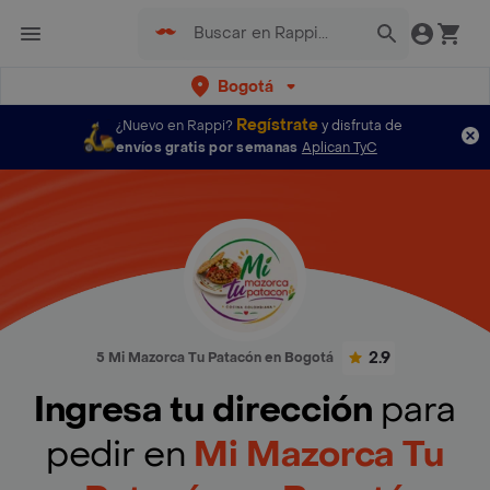
Bogotá
Regístrate
¿Nuevo en Rappi?
y disfruta de
envíos gratis por semanas
Aplican TyC
2.9
5 Mi Mazorca Tu Patacón en Bogotá
Ingresa tu dirección
para
pedir en
Mi Mazorca Tu