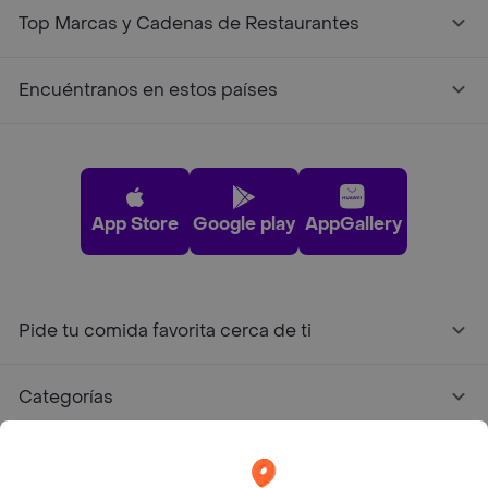
Top Marcas y Cadenas de Restaurantes
Encuéntranos en estos países
App Store
Google play
AppGallery
Pide tu comida favorita cerca de ti
Categorías
Únete a Rappi