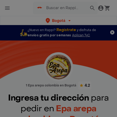
Bogotá
Regístrate
¿Nuevo en Rappi?
y disfruta de
envíos gratis por semanas
Aplican TyC
4.2
1 Epa arepa colombia en Bogotá
Ingresa tu dirección
para
pedir en
Epa arepa