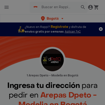
Bogotá
Regístrate
¿Nuevo en Rappi?
y disfruta de
envíos gratis por semanas
Aplican TyC
1 Arepas Dpeto - Modelia en Bogotá
Ingresa tu dirección
para
pedir en
Arepas Dpeto -
Modelia en Bogotá