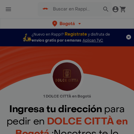
Bogotá
Regístrate
¿Nuevo en Rappi?
y disfruta de
envíos gratis por semanas
Aplican TyC
1 DOLCE CITTÀ en Bogotá
Ingresa tu dirección
para
pedir en
DOLCE CITTÀ en
Bogotá
¡Nosotros te lo