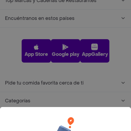
Top Marcas y Cadenas de Restaurantes
Encuéntranos en estos países
App Store
Google play
AppGallery
Pide tu comida favorita cerca de ti
Categorías
Únete a Rappi