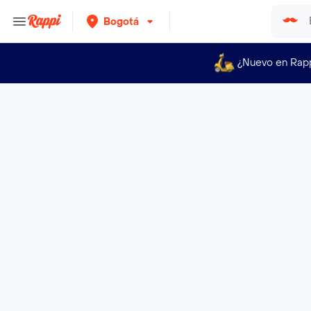
Bogotá
¿Nuevo en Rap