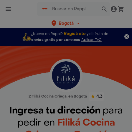
Bogotá
Regístrate
¿Nuevo en Rappi?
y disfruta de
envíos gratis por semanas
Aplican TyC
4.3
2 Filiká Cocina Griega. en Bogotá
Ingresa tu dirección
para
pedir en
Filiká Cocina