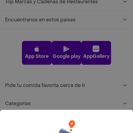
Top Marcas y Cadenas de Restaurantes
Encuéntranos en estos países
App Store
Google play
AppGallery
Pide tu comida favorita cerca de ti
Categorías
Únete a Rappi