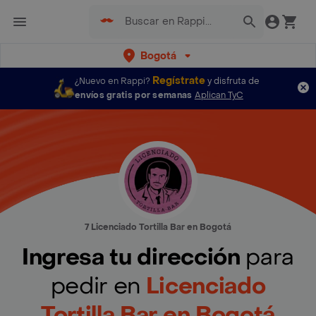
Bogotá
Regístrate
¿Nuevo en Rappi?
y disfruta de
envíos gratis por semanas
Aplican TyC
7 Licenciado Tortilla Bar en Bogotá
Ingresa tu dirección
para
pedir en
Licenciado
Tortilla Bar en Bogotá