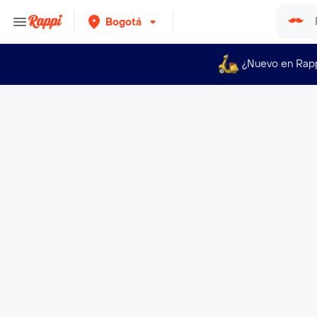
Bogotá
¿Nuevo en Rap