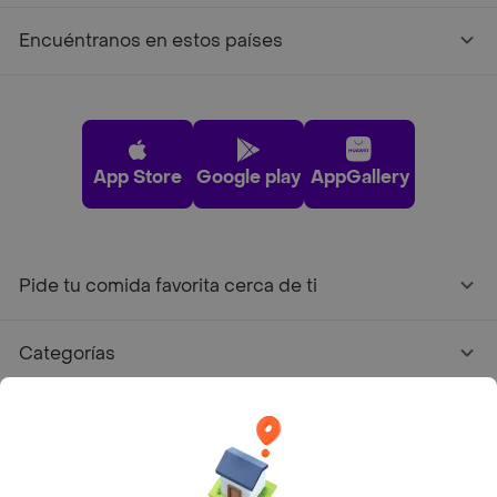
Encuéntranos en estos países
App Store
Google play
AppGallery
Pide tu comida favorita cerca de ti
Categorías
Únete a Rappi
Sobre Rappi