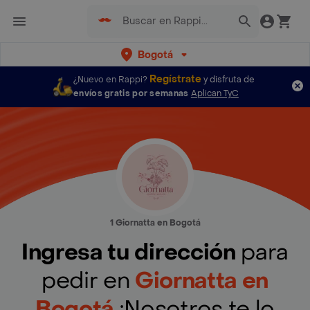
Bogotá
Regístrate
¿Nuevo en Rappi?
y disfruta de
envíos gratis por semanas
Aplican TyC
1 Giornatta en Bogotá
Ingresa tu dirección
para
pedir en
Giornatta en
Bogotá
¡Nosotros te lo