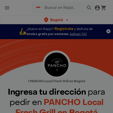
Bogotá
Regístrate
¿Nuevo en Rappi?
y disfruta de
envíos gratis por semanas
Aplican TyC
1 PANCHO Local Fresh Grill en Bogotá
Ingresa tu dirección
para
pedir en
PANCHO Local
Fresh Grill en Bogotá