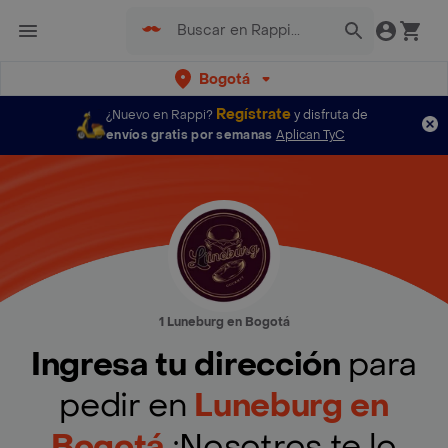
Bogotá
Regístrate
¿Nuevo en Rappi?
y disfruta de
envíos gratis por semanas
Aplican TyC
1 Luneburg en Bogotá
Ingresa tu dirección
para
pedir en
Luneburg en
Bogotá
¡Nosotros te lo