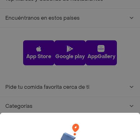
Encuéntranos en estos países
App Store
Google play
AppGallery
Pide tu comida favorita cerca de ti
Categorías
Únete a Rappi