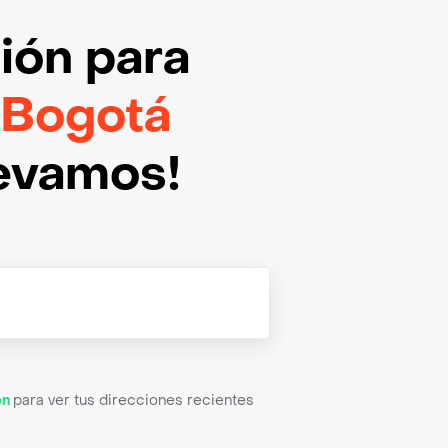
ción
para
 Bogotá
levamos!
ón
para ver tus direcciones recientes