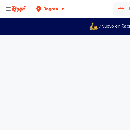
Bogotá
¿Nuevo en Rap