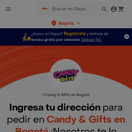
Bogotá
Regístrate
¿Nuevo en Rappi?
y disfruta de
envíos gratis por semanas
Aplican TyC
1 Candy & Gifts en Bogotá
Ingresa tu dirección
para
pedir en
Candy & Gifts en
Bogotá
¡Nosotros te lo