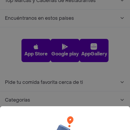
Top Marcas y Cadenas de Restaurantes
Encuéntranos en estos países
App Store
Google play
AppGallery
Pide tu comida favorita cerca de ti
Categorías
Únete a Rappi