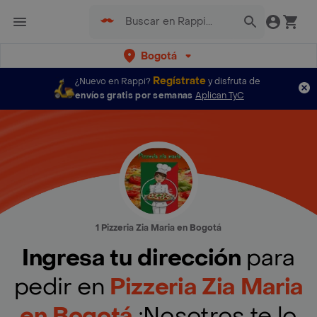
Bogotá
Regístrate
¿Nuevo en Rappi?
y disfruta de
envíos gratis por semanas
Aplican TyC
1 Pizzeria Zia Maria en Bogotá
Ingresa tu dirección
para
pedir en
Pizzeria Zia Maria
en Bogotá
¡Nosotros te lo