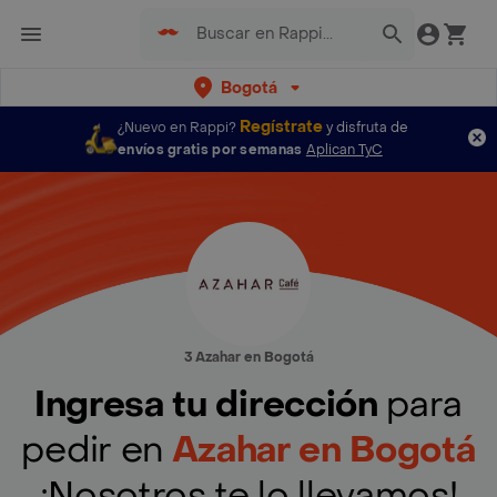
Bogotá
Regístrate
¿Nuevo en Rappi?
y disfruta de
envíos gratis por semanas
Aplican TyC
3 Azahar en Bogotá
Ingresa tu dirección
para
pedir en
Azahar en Bogotá
¡Nosotros te lo llevamos!