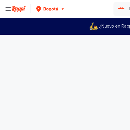
Bogotá
¿Nuevo en Rap