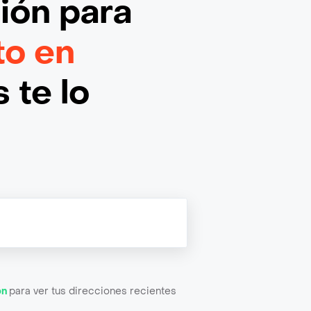
ción
para
o en
 te lo
ón
para ver tus direcciones recientes