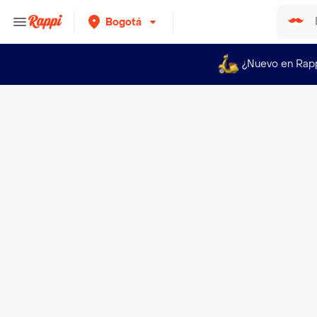
Bogotá
¿Nuevo en Rap