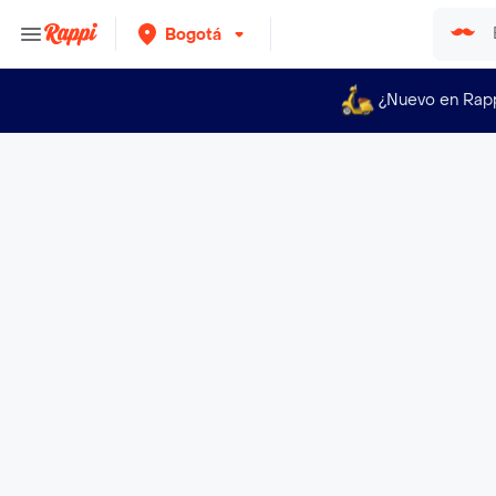
Bogotá
¿Nuevo en Rap