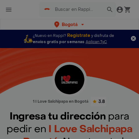
Bogotá
Regístrate
¿Nuevo en Rappi?
y disfruta de
envíos gratis por semanas
Aplican TyC
3.8
1 I Love Salchipapa en Bogotá
Ingresa tu dirección
para
pedir en
I Love Salchipapa