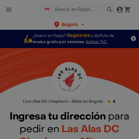
Bogotá
Regístrate
¿Nuevo en Rappi?
y disfruta de
envíos gratis por semanas
Aplican TyC
4
1 Las Alas DC Chapinero - Alitas en Bogotá
Ingresa tu dirección
para
pedir en
Las Alas DC