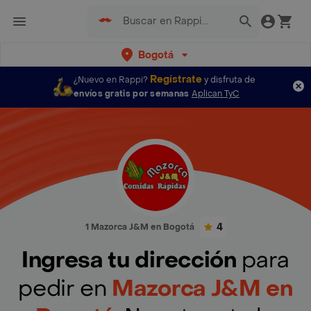
Bogotá
Regístrate
¿Nuevo en Rappi?
y disfruta de
envíos gratis por semanas
Aplican TyC
4
1 Mazorca J&M en Bogotá
Ingresa tu dirección
para
pedir en
Mazorca J&M en