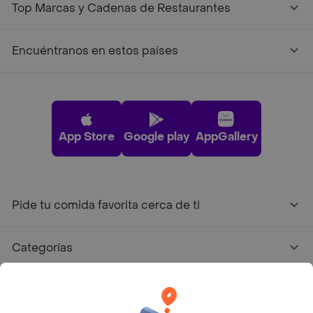
Top Marcas y Cadenas de Restaurantes
Encuéntranos en estos países
App Store
Google play
AppGallery
Pide tu comida favorita cerca de ti
Categorías
Únete a Rappi