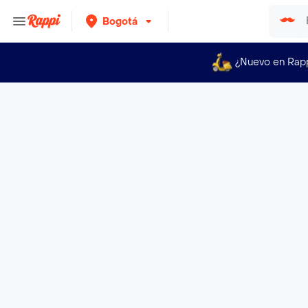
Bogotá
¿Nuevo en Rap