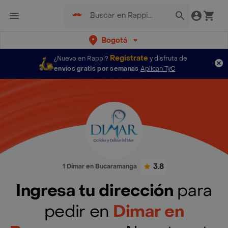
Bogotá
Regístrate
¿Nuevo en Rappi?
y disfruta de
envíos gratis por semanas
Aplican TyC
3.8
1 Dimar en Bucaramanga
Ingresa tu dirección
para
pedir en
Dimar en