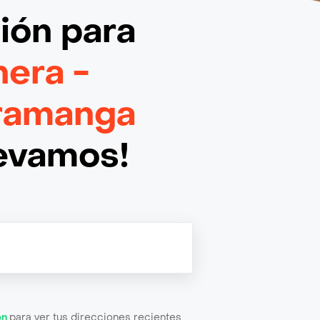
ción
para
nera -
aramanga
levamos!
ón
para ver tus direcciones recientes