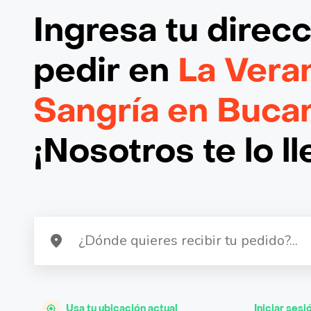
Ingresa tu direc
pedir en
La Vera
Sangría en Buc
¡Nosotros te lo l
Usa tu ubicación actual
Iniciar sesi