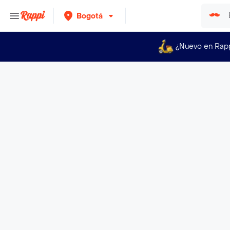
Bogotá
¿Nuevo en Rap