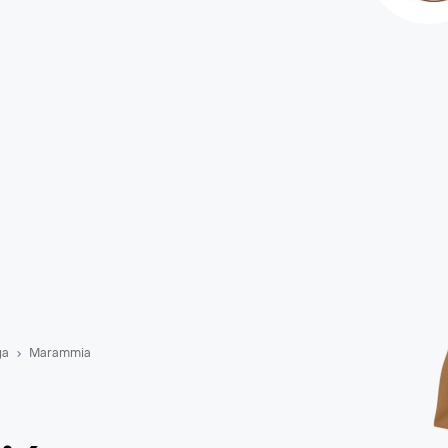
ga
Marammia