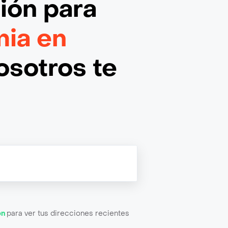
ción
para
ia en
osotros te
ón
para ver tus direcciones recientes