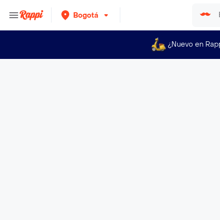
Bogotá
¿Nuevo en Rap