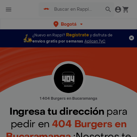
Bogotá
Regístrate
¿Nuevo en Rappi?
y disfruta de
envíos gratis por semanas
Aplican TyC
1 404 Burgers en Bucaramanga
Ingresa tu dirección
para
pedir en
404 Burgers en
Bucaramanga
¡Nosotros te