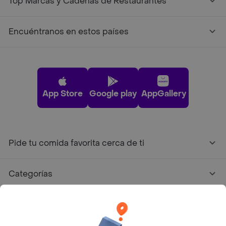
Top Marcas y Cadenas de Restaurantes
Encuéntranos en estos países
App Store
Google play
AppGallery
Pide tu comida favorita cerca de ti
Categorías
Únete a Rappi