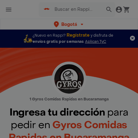
Bogotá
Regístrate
¿Nuevo en Rappi?
y disfruta de
envíos gratis por semanas
Aplican TyC
1 Gyros Comidas Rapidas en Bucaramanga
Ingresa tu dirección
para
pedir en
Gyros Comidas
Rapidas en Bucaramanga