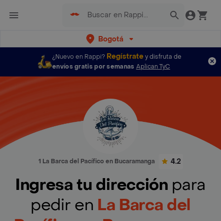
Bogotá
Regístrate
¿Nuevo en Rappi?
y disfruta de
envíos gratis por semanas
Aplican TyC
4.2
1 La Barca del Pacífico en Bucaramanga
Ingresa tu dirección
para
pedir en
La Barca del