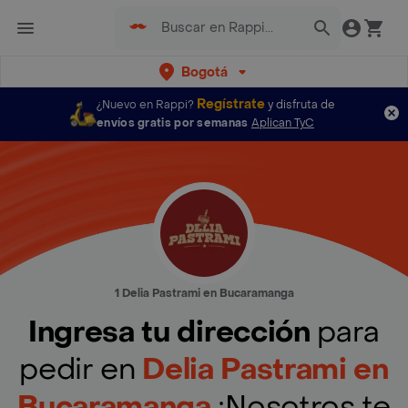
Bogotá
Regístrate
¿Nuevo en Rappi?
y disfruta de
envíos gratis por semanas
Aplican TyC
1 Delia Pastrami en Bucaramanga
Ingresa tu dirección
para
pedir en
Delia Pastrami en
Bucaramanga
¡Nosotros te