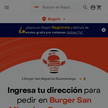
Bogotá
Regístrate
¿Nuevo en Rappi?
y disfruta de
envíos gratis por semanas
Aplican TyC
2
2 Burger San Miguel en Bucaramanga
Ingresa tu dirección
para
pedir en
Burger San