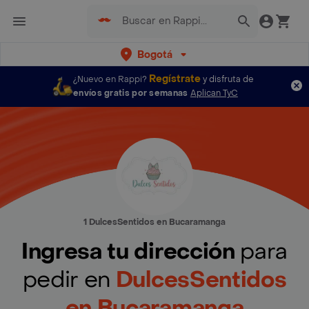
Bogotá
Regístrate
¿Nuevo en Rappi?
y disfruta de
envíos gratis por semanas
Aplican TyC
1 DulcesSentidos en Bucaramanga
Ingresa tu dirección
para
pedir en
DulcesSentidos
en Bucaramanga