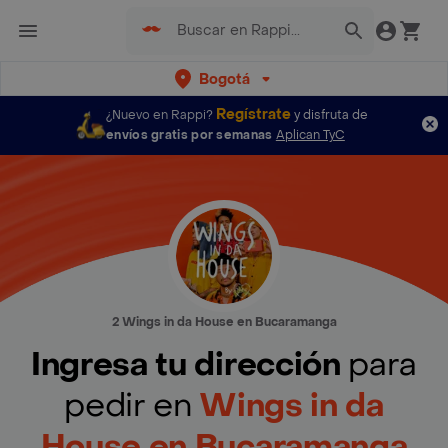
Bogotá
Regístrate
¿Nuevo en Rappi?
y disfruta de
envíos gratis por semanas
Aplican TyC
2 Wings in da House en Bucaramanga
Ingresa tu dirección
para
pedir en
Wings in da
House en Bucaramanga