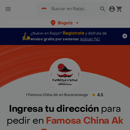
Bogotá
Regístrate
¿Nuevo en Rappi?
y disfruta de
envíos gratis por semanas
Aplican TyC
4.5
1 Famosa China Ak en Bucaramanga
Ingresa tu dirección
para
pedir en
Famosa China Ak