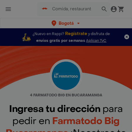
Bogotá
Regístrate
¿Nuevo en Rappi?
y disfruta de
envíos gratis por semanas
Aplican TyC
4 FARMATODO BIG EN BUCARAMANGA
Ingresa tu dirección
para
pedir en
Farmatodo Big