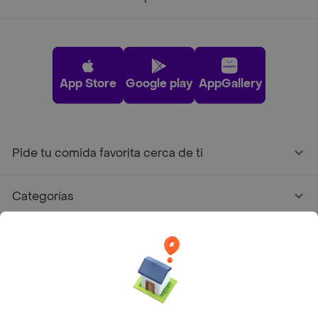
App Store
Google play
AppGallery
Pide tu comida favorita cerca de ti
Categorías
Únete a Rappi
Sobre Rappi