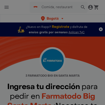
Bogotá
Regístrate
¿Nuevo en Rappi?
y disfruta de
envíos gratis por semanas
Aplican TyC
3 FARMATODO BIG EN SANTA MARTA
Ingresa tu dirección
para
pedir en
Farmatodo Big