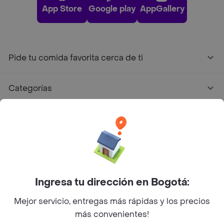
App Store
Google play
AppGallery
Pide tu comida favorita cerca de ti
Categorías
Únete a Rappi
Sobre Rappi
Facebook
Twitter
Instagram
Ingresa tu dirección en Bogotá:
Mejor servicio, entregas más rápidas y los precios
©
2026
Rappi Inc. All rights reserved.
más convenientes!