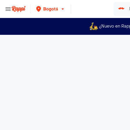
Bogotá
¿Nuevo en Rap